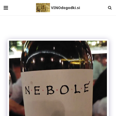
VINOdogodki.si