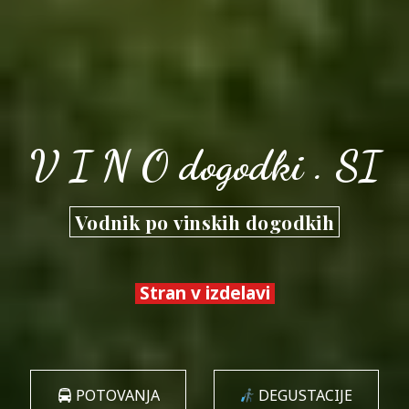
V I N O dogodki . SI
Vodnik po vinskih dogodkih
Stran v izdelavi
POTOVANJA
DEGUSTACIJE