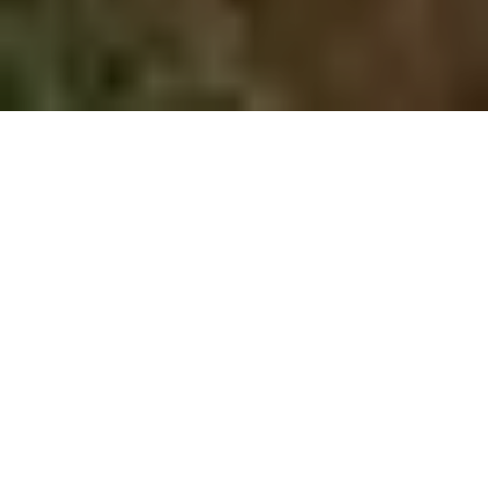
IZLETI IN POTOVANJA
26
15
May
Jan