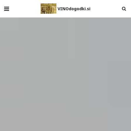
VINOdogodki.si