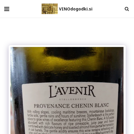
VINOdogodki.si