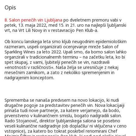
Opis
8. Salon penečih vin Ljubljana
po dveletnem premoru vabi v
petek, 13. maja 2022, med 15. in 21. uro na najlepši ljubljanski
vrt, na Vrt Lili Novy in v restavracijo Pen Klub-a.
Ob koncu lanskega leta smo kljub neugodnim epidemiološkim
razmeram, uspeli organizirati ocenjevanje mreže Salon of
Sparkling Wines za leto 2022. Upali smo, da bomo salon lahko
organzirali v tradicionalnemh terminu – na začetku leta, ko bi
spet skupaj, z vami, ljubitelji penečih se vin, nazdravili
»enotnosti v različnosti«. Naša želja se uresničuje z nekaj
mesečnim zamikom, a zato z nekoliko spremenjenim in
nadgrajenim konceptom.
Sprememba se nanaša predvsem na novo lokacijo, ki nudi
drugačne pogoje za predstavitev penečih vin. Nova lokacijaiji
prinaša tudi nove partnerje, za katere verjamejo, da bodo,
prvenstveno v kulinaričnem smislu, bogato nadgradili salon.
Rado Stojanovič, direktor ljubljanskega salona se posebno
veseli kulinarične nadgradnje (ob doplačilu/ ni vključena v ceno
vstopnice), za katero bo tokrat poskrbel renomirani Chef